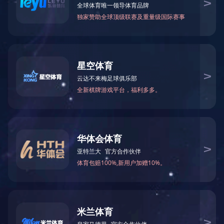
发布时间：2018-11-20
发布者:
浏览：28588次
随着国地税机构合并的相继完成以及大数据与风险管理局的
成立，全国各省市税务机关的大数据项目建设将会如雨后春笋
般涌现，税务大数据时代已经来临。如何把握住这个时机是福
建省税务局当前必须认真思考的重要课题。而以 Hadoop 生态技
术体系为代表的大数据平台，可为福建省税务局大数据建设提
成熟可行的技术路径
供
。
原福建国税信息中心在国地税机构合并之前先行一步，搭建
了税务大数据平台，这为福建省税务局开发以大数据平台基础
的分析应用提供了良好的基础。因此，为了彻底地延展税收分
析系统的生命周期，使税收分析系统能够在福建税务的大数据
时代继续发挥它应有的作用，本次税收分析系统将充分利用原
福建国税在大数据平台方面的建设成果，引入大数据、云计算